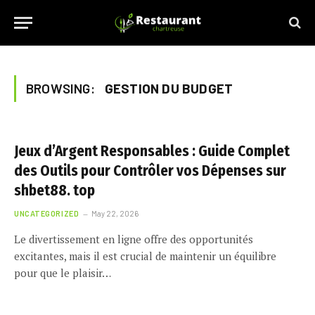
BROWSING:
GESTION DU BUDGET
Jeux d’Argent Responsables : Guide Complet
des Outils pour Contrôler vos Dépenses sur
shbet88. top
UNCATEGORIZED
May 22, 2026
Le divertissement en ligne offre des opportunités
excitantes, mais il est crucial de maintenir un équilibre
pour que le plaisir…