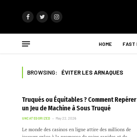
Facebook
Twitter
Instagram
HOME
FAST
BROWSING:
ÉVITER LES ARNAQUES
Truqués ou Équitables ? Comment Repérer
un Jeu de Machine à Sous Truqué
UNCATEGORIZED
May 22, 2026
Le monde des casinos en ligne attire des millions de
joueurs grâce à la promesse de gains rapides et de…